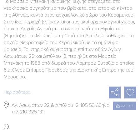
Το Μουσείο Μπενάκη Ισλαμικής Τέχνης στεγάζεται στο
νεοκλασικό συγκρότημα που βρίσκεται στο ιστορικό κέντρο
της Αθήνας, κοντά στον αρχαιολογικό χώρο του Κεραμεικού.
Στην ίδια περιοχή βρίσκονται σημαντικοί αρχαιολογικοί χώροι,
όπως η Αρχαία Αγορά με το δωρικό ναό του Ηφαίστου
(Θησείο) και το Μουσείο στη Στοά του Αττάλου, καθώς και το
αρχαίο Νεκροταφείο του Κεραμεικού με το ομώνυμο
μουσείο. Το κτηριακό συγκρότημα επί των οδών Αγίων
Ασωμάτων 22 και Διπύλου 12, περιήλθε στο Μουσείο
Μπενάκη το 1988 από δωρεά του Λάμπρου Ευταξία ο οποίος
διετέλεσε Επίτιμος Πρόεδρος της Διοικητικής Επιτροπής του
Μουσείου.

Περισσότερα

Αγ. Ασωμάτων 22 & Διπύλου 12, 105 53 Αθήνα
ΧΑΡΤΗΣ

τηλ 210 325 1311
