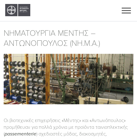
Ελληνικά
English
ΝΗΜΑΤΟΥΡΓΙΑ ΜΕΝΤΗΣ –
ΑΝΤΩΝΟΠΟΥΛΟΣ (ΝΗ.Μ.Α.)
Οι βιοτεχνικές επιχειρήσεις «Μέντης» και «Αντωνόπουλος»
προμήθευαν για πολλά χρόνια με προϊόντα ταινιοπλεκτικής
(
) σχεδιαστές μόδας, διακοσμητές,
passementerie