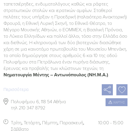
ταπετσιέρηδες, ενδυματολόγους καθώς και ράφτες
στρατιωτικών στολών και ιερατικών αμφίων. Σταθεροί
πελάτες τους υπήρξαν η Προεδρική (παλαιότερα Ανακτορική)
Φρουρά, η Εθνική Λυρική Σκηνή, το Εθνικό Θέατρο, το
Μέγαρο Μουσικής Αθηνών, ο ΕΟΜΜΕΧ, η Βασιλική Πρόνοια,
τo Λύκειo Ελληνίδων και πολλοί άλλοι, τόσο στην Ελλάδα όσο
και διεθνώς. Η κληρονομιά των δύο βιοτεχνιών διασώθηκε
χάρη σε μια καινοτόμο πρωτοβουλία του Μουσείου Μπενάκη,
το οποίο δημιούργησε στους αριθμούς 6 και 10 της οδού
Πολυφήμου στα Πετράλωνα έναν πυρήνα διάσωσης,
έρευνας και προβολής των κλώστινων τεχνών, τη
Νηματουργία Μέντης – Αντωνόπουλος (ΝΗ.Μ.Α.)
.

Περισσότερα

Πολυφήμου 6, 118 54 Αθήνα
ΧΑΡΤΗΣ

τηλ 210 347 8792

Τρίτη
Τετάρτη
Πέμπτη
Παρασκευή
10:00 - 15:00
Σάββατο